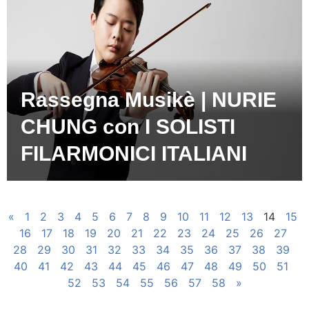
Rassegna Musikè | NURIE
CHUNG con I SOLISTI
FILARMONICI ITALIANI
«
1
2
3
4
5
6
7
8
9
10
11
12
13
14
15
16
17
18
19
20
21
22
23
24
25
26
27
28
29
30
31
32
33
34
35
36
37
38
39
40
41
42
43
44
45
46
47
48
49
50
51
52
53
54
55
56
57
58
»