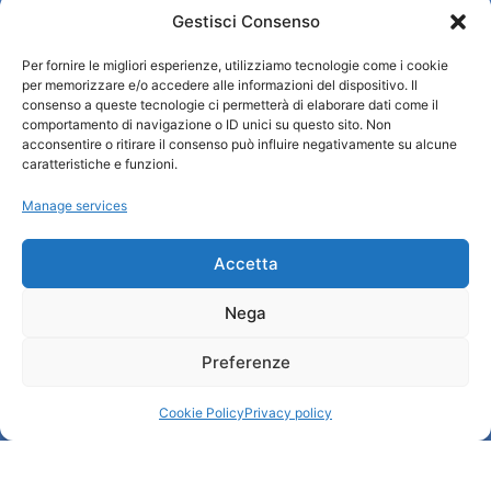
Gestisci Consenso
Per fornire le migliori esperienze, utilizziamo tecnologie come i cookie
Turismo Padova
per memorizzare e/o accedere alle informazioni del dispositivo. Il
consenso a queste tecnologie ci permetterà di elaborare dati come il
comportamento di navigazione o ID unici su questo sito. Non
Qui sommes-nous ?
acconsentire o ritirare il consenso può influire negativamente su alcune
Information et accueil des tourist / IAT
caratteristiche e funzioni.
Privacy policy
Manage services
Cookie Policy (UE)
Credits
Administration transparente
Accetta
Nega
Information
Preferenze
Accueil et informations utiles
Services utiles
Cookie Policy
Privacy policy
Télécharger les brochures