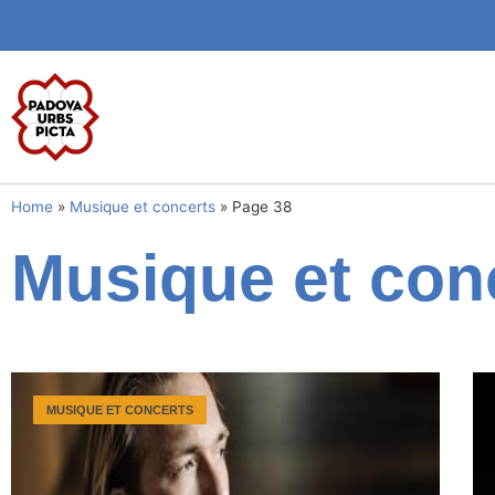
Home
»
Musique et concerts
»
Page 38
Musique et con
MUSIQUE ET CONCERTS