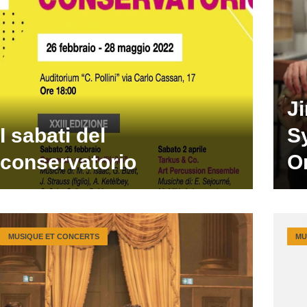
J
I sabati del
S
conservatorio
O
MUSIQUE ET CONCERTS
MU