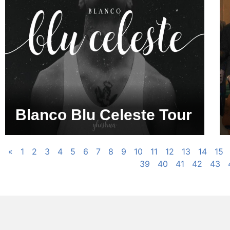
Blanco Blu Celeste Tour
«
1
2
3
4
5
6
7
8
9
10
11
12
13
14
15
39
40
41
42
43