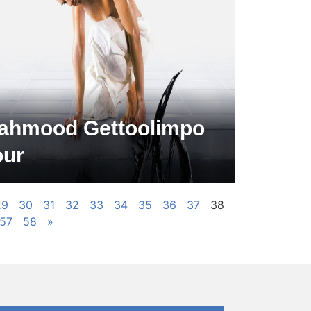
ahmood Gettoolimpo
our
29
30
31
32
33
34
35
36
37
38
57
58
»