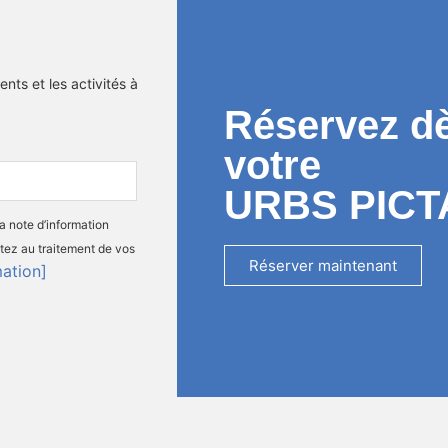
nts et les activités à
Réservez d
votre
URBS PICT
la note d’information
tez au traitement de vos
Réserver maintenant
mation]