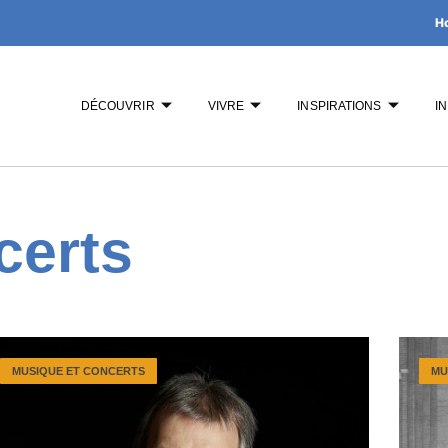
H
DÉCOUVRIR
VIVRE
INSPIRATIONS
I
certs
MUSIQUE ET CONCERTS
MU