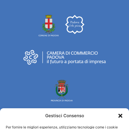
Gestisci Consenso
Turismo Padova
Per fornire le migliori esperienze, utilizziamo tecnologie come i cookie