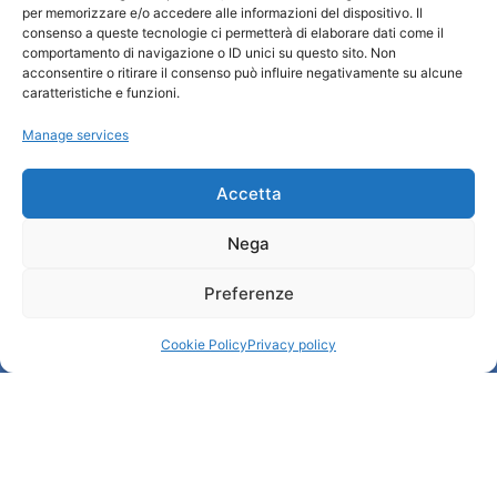
per memorizzare e/o accedere alle informazioni del dispositivo. Il
consenso a queste tecnologie ci permetterà di elaborare dati come il
Qui sommes-nous ?
comportamento di navigazione o ID unici su questo sito. Non
Information et accueil des tourist / IAT
acconsentire o ritirare il consenso può influire negativamente su alcune
caratteristiche e funzioni.
Privacy policy
Cookie Policy (UE)
Manage services
Credits
Administration transparente
Accetta
Nega
Information
Preferenze
Accueil et informations utiles
Services utiles
Cookie Policy
Privacy policy
Télécharger les brochures