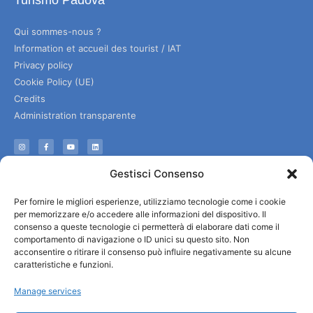
Qui sommes-nous ?
Information et accueil des tourist / IAT
Privacy policy
Cookie Policy (UE)
Credits
Administration transparente
Information
Gestisci Consenso
Accueil et informations utiles
Per fornire le migliori esperienze, utilizziamo tecnologie come i cookie
Services utiles
per memorizzare e/o accedere alle informazioni del dispositivo. Il
Télécharger les brochures
consenso a queste tecnologie ci permetterà di elaborare dati come il
comportamento di navigazione o ID unici su questo sito. Non
acconsentire o ritirare il consenso può influire negativamente su alcune
caratteristiche e funzioni.
Manage services