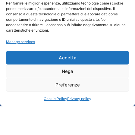
Per fornire le migliori esperienze, utilizziamo tecnologie come i cookie
Information et accueil des tourist / IAT
per memorizzare e/o accedere alle informazioni del dispositivo. Il
Privacy policy
consenso a queste tecnologie ci permetterà di elaborare dati come il
Cookie Policy (UE)
comportamento di navigazione o ID unici su questo sito. Non
acconsentire o ritirare il consenso può influire negativamente su alcune
Credits
caratteristiche e funzioni.
Administration transparente
Manage services
Information
Accetta
Accueil et informations utiles
Nega
Services utiles
Télécharger les brochures
Preferenze
Cookie Policy
Privacy policy