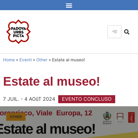
Home
»
Eventi
»
Other
»
Estate al museo!
Estate al museo!
7 JUIL. - 4 AOûT 2024
EVENTO CONCLUSO
OTHER