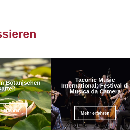
ssieren
Taconic Music
m Botanischen
International: Festival di
arten
Musica da Camera
r erfahren
Mehr erfahren