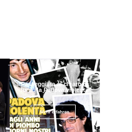
Passeggiata al chiaro di
luna: la Padova violenta
Mehr erfahren