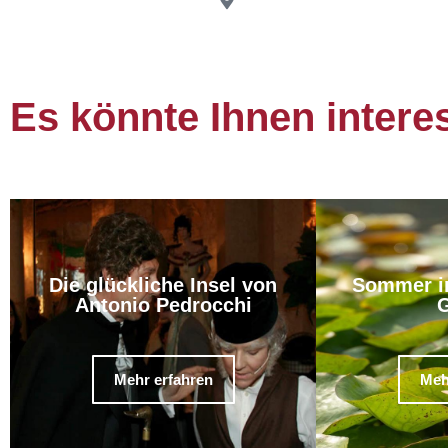
Es könnte Ihnen intere
Die glückliche Insel von
Sommer i
Antonio Pedrocchi
G
Mehr erfahren
Meh