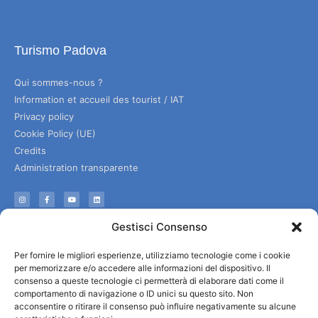
Turismo Padova
Qui sommes-nous ?
Information et accueil des tourist / IAT
Privacy policy
Cookie Policy (UE)
Credits
Administration transparente
Information
Gestisci Consenso
Accueil et informations utiles
Per fornire le migliori esperienze, utilizziamo tecnologie come i cookie
Services utiles
per memorizzare e/o accedere alle informazioni del dispositivo. Il
Télécharger les brochures
consenso a queste tecnologie ci permetterà di elaborare dati come il
comportamento di navigazione o ID unici su questo sito. Non
acconsentire o ritirare il consenso può influire negativamente su alcune