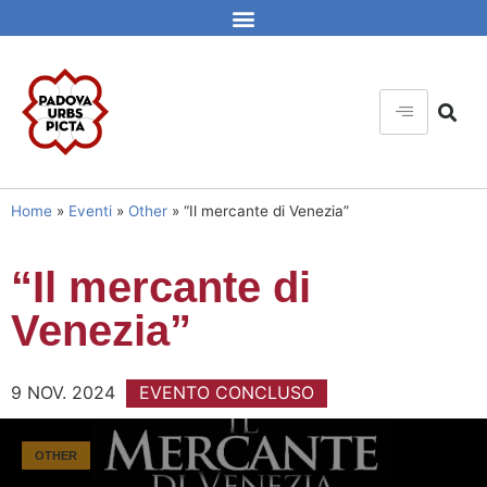
Home
»
Eventi
»
Other
»
“Il mercante di Venezia”
“Il mercante di
Venezia”
9 NOV. 2024
EVENTO CONCLUSO
OTHER