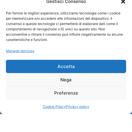
Gestisci Consenso
Qui sommes-nous ?
Per fornire le migliori esperienze, utilizziamo tecnologie come i cookie
Information et accueil des tourist / IAT
per memorizzare e/o accedere alle informazioni del dispositivo. Il
Privacy policy
consenso a queste tecnologie ci permetterà di elaborare dati come il
Cookie Policy (UE)
comportamento di navigazione o ID unici su questo sito. Non
acconsentire o ritirare il consenso può influire negativamente su alcune
Credits
caratteristiche e funzioni.
Administration transparente
Manage services
Information
Accetta
Accueil et informations utiles
Nega
Services utiles
Télécharger les brochures
Preferenze
Cookie Policy
Privacy policy