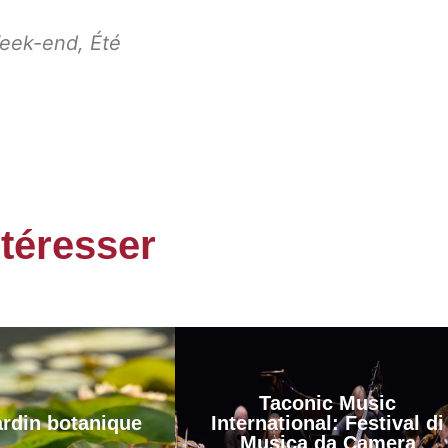
eek-end
,
Été
ntéresser
Taconic Music
ardin botanique
International: Festival di
Musica da Camera