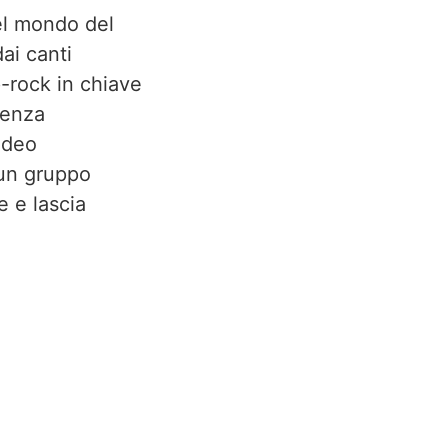
nel mondo del
ai canti
p-rock in chiave
ienza
video
 un gruppo
e e lascia