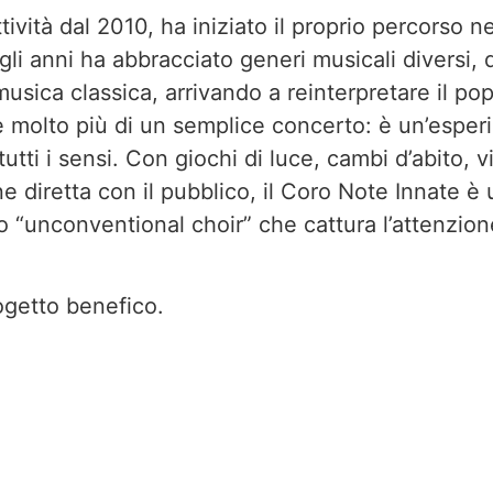
ttività dal 2010, ha iniziato il proprio percorso 
li anni ha abbracciato generi musicali diversi, d
a musica classica, arrivando a reinterpretare il po
è molto più di un semplice concerto: è un’esper
tti i sensi. Con giochi di luce, cambi d’abito, 
e diretta con il pubblico, il Coro Note Innate è
io “unconventional choir” che cattura l’attenzion
ogetto benefico.