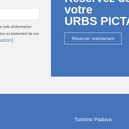
votre
URBS PICT
la note d’information
tez au traitement de vos
Réserver maintenant
mation]
Turismo Padova