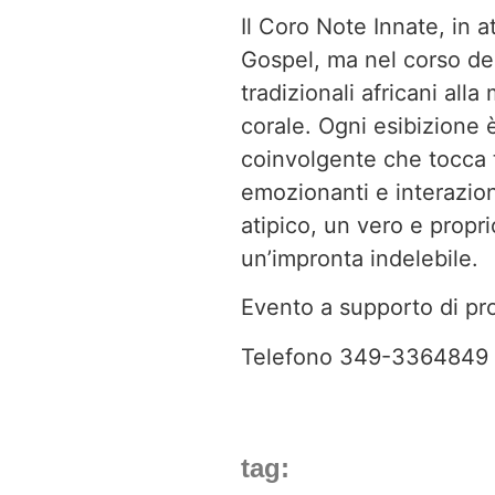
Il Coro Note Innate, in a
Gospel, ma nel corso deg
tradizionali africani all
corale. Ogni esibizione 
coinvolgente che tocca tu
emozionanti e interazion
atipico, un vero e propr
un’impronta indelebile.
Evento a supporto di pr
Telefono 349-3364849
tag: