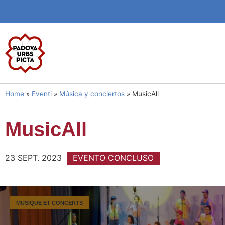
Home
»
Eventi
»
Música y conciertos
»
MusicAll
MusicAll
23 SEPT. 2023
EVENTO CONCLUSO
MUSIQUE ET CONCERTS