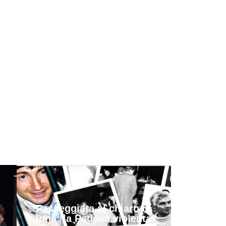
Passeggiata al chiaro di
luna: la Padova violenta