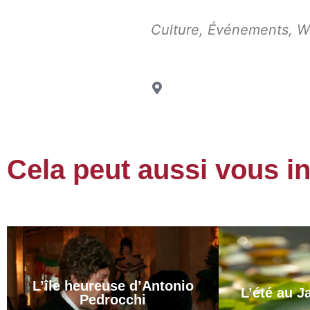
Culture
,
Événements
,
W
Cela peut aussi vous i
L’île heureuse d’Antonio
L’été au J
Pedrocchi