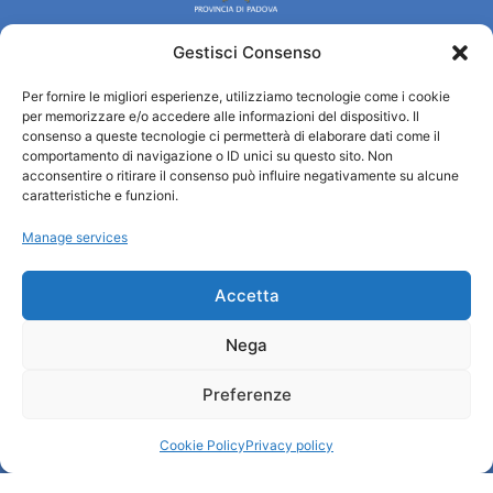
Gestisci Consenso
Per fornire le migliori esperienze, utilizziamo tecnologie come i cookie
Turismo Padova
per memorizzare e/o accedere alle informazioni del dispositivo. Il
consenso a queste tecnologie ci permetterà di elaborare dati come il
comportamento di navigazione o ID unici su questo sito. Non
Qui sommes-nous ?
acconsentire o ritirare il consenso può influire negativamente su alcune
Information et accueil des tourist / IAT
caratteristiche e funzioni.
Privacy policy
Manage services
Cookie Policy (UE)
Credits
Administration transparente
Accetta
Nega
Information
Preferenze
Accueil et informations utiles
Services utiles
Cookie Policy
Privacy policy
Télécharger les brochures