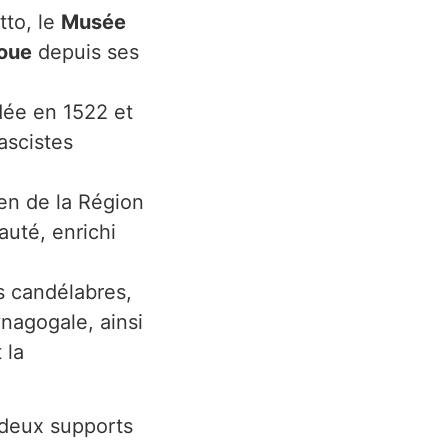
tto, le
Musée
doue
depuis ses
dée en 1522 et
ascistes
ien de la Région
uté, enrichi
es candélabres,
ynagogale, ainsi
 la
à deux supports