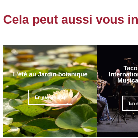
Cela peut aussi vous i
Taco
L’été au Jardin botanique
Internatio
Musica
En savoir plus
En s