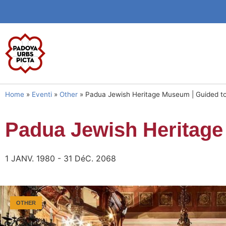
Home
»
Eventi
»
Other
»
Padua Jewish Heritage Museum | Guided t
Padua Jewish Heritage
1 JANV. 1980 - 31 DéC. 2068
OTHER