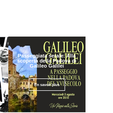
Passeggiata serale: Alla
scoperta della Padova di
Galileo Galilei
En savoir plus