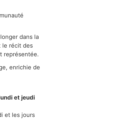
ommunauté
longer dans la
 le récit des
t représentée.
e, enrichie de
lundi et jeudi
i et les jours