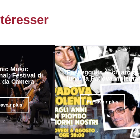
ntéresser
nic Music
Passeggiata al chiaro di
nal: Festival di
luna: la Padova violenta
 da Camera
En savoir plus
avoir plus