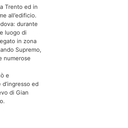
a Trento ed in
 all’edificio.
Padova: durante
e luogo di
piegato in zona
omando Supremo,
ove numerose
cò e
e d’ingresso ed
evo di Gian
o.