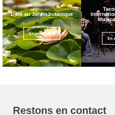
Taco
L’été au Jardin botanique
Internatio
Musica
En savoir plus
En s
Restons en contact