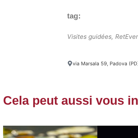
tag:
Visites guidées
,
RetEven
via Marsala 59, Padova (PD
Cela peut aussi vous i