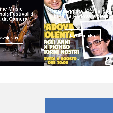
nic Music
Passeggiata al chiaro di
nal: Festival di
luna: la Padova violenta
 da Camera
En savoir plus
avoir plus