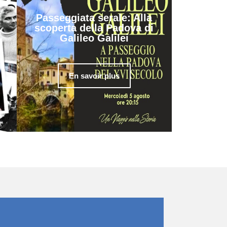
Passeggiata serale: Alla
scoperta della Padova di
Galileo Galilei
En savoir plus