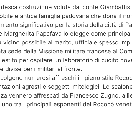
ntesca costruzione voluta dal conte Giambattist
obile e antica famiglia padovana che dona il nome
rimento significativo per la storia della città di 
e Margherita Papafava lo elegge come principal
ù vicino possibile al marito, ufficiale spesso im
enta sede della Missione militare francese al C
llestito per ospitare un laboratorio di cucito d
 divise per i militari al fronte.
 accolgono numerosi affreschi in pieno stile Roco
azioni agresti e soggetti mitologici. Lo scalon
nza vennero affrescati da Francesco Zugno, alli
 uno tra i principali esponenti del Rococò venet