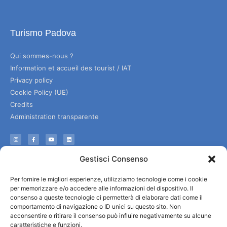
Turismo Padova
Qui sommes-nous ?
Information et accueil des tourist / IAT
Privacy policy
Cookie Policy (UE)
Credits
Administration transparente
Information
Gestisci Consenso
Accueil et informations utiles
Per fornire le migliori esperienze, utilizziamo tecnologie come i cookie
Services utiles
per memorizzare e/o accedere alle informazioni del dispositivo. Il
Télécharger les brochures
consenso a queste tecnologie ci permetterà di elaborare dati come il
comportamento di navigazione o ID unici su questo sito. Non
acconsentire o ritirare il consenso può influire negativamente su alcune
caratteristiche e funzioni.