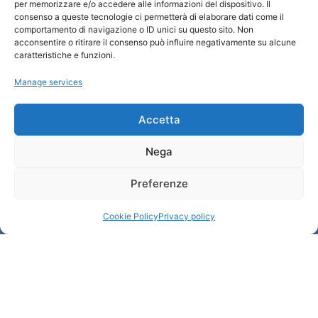
Turismo Padova
per memorizzare e/o accedere alle informazioni del dispositivo. Il
consenso a queste tecnologie ci permetterà di elaborare dati come il
comportamento di navigazione o ID unici su questo sito. Non
Qui sommes-nous ?
acconsentire o ritirare il consenso può influire negativamente su alcune
Information et accueil des tourist / IAT
caratteristiche e funzioni.
Privacy policy
Manage services
Cookie Policy (UE)
Credits
Administration transparente
Accetta
Nega
Information
Preferenze
Accueil et informations utiles
Services utiles
Cookie Policy
Privacy policy
Télécharger les brochures