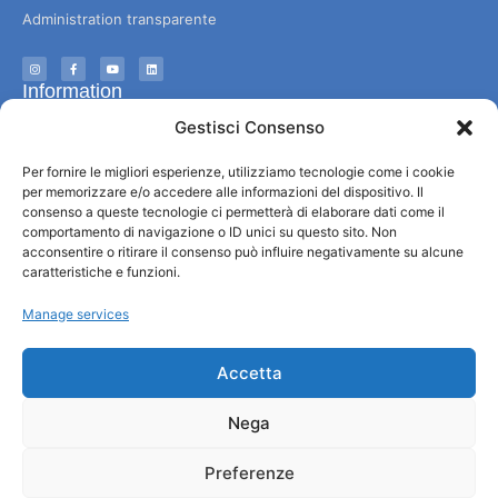
Administration transparente
Information
Gestisci Consenso
Accueil et informations utiles
Services utiles
Per fornire le migliori esperienze, utilizziamo tecnologie come i cookie
per memorizzare e/o accedere alle informazioni del dispositivo. Il
Télécharger les brochures
consenso a queste tecnologie ci permetterà di elaborare dati come il
comportamento di navigazione o ID unici su questo sito. Non
acconsentire o ritirare il consenso può influire negativamente su alcune
caratteristiche e funzioni.
Manage services
Accetta
Nega
© All rights reserved
Preferenze