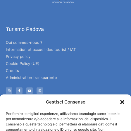
Turismo Padova
Qui sommes-nous ?
Information et accueil des tourist / IAT
Privacy policy
Cookie Policy (UE)
Credits
Administration transparente
Information
Gestisci Consenso
Accueil et informations utiles
Per fornire le migliori esperienze, utilizziamo tecnologie come i cookie
Services utiles
per memorizzare e/o accedere alle informazioni del dispositivo. Il
Télécharger les brochures
consenso a queste tecnologie ci permetterà di elaborare dati come il
comportamento di navigazione o ID unici su questo sito. Non