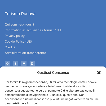
Turismo Padova
Qui sommes-nous ?
Information et accueil des tourist / IAT
Privacy policy
Cookie Policy (UE)
Credits
Administration transparente
Information
Gestisci Consenso
Accueil et informations utiles
Per fornire le migliori esperienze, utilizziamo tecnologie come i cookie
Services utiles
per memorizzare e/o accedere alle informazioni del dispositivo. Il
Télécharger les brochures
consenso a queste tecnologie ci permetterà di elaborare dati come il
comportamento di navigazione o ID unici su questo sito. Non
acconsentire o ritirare il consenso può influire negativamente su alcune
caratteristiche e funzioni.