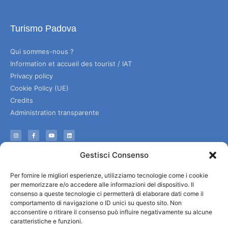
Turismo Padova
Qui sommes-nous ?
Information et accueil des tourist / IAT
Privacy policy
Cookie Policy (UE)
Credits
Administration transparente
Information
Gestisci Consenso
Accueil et informations utiles
Per fornire le migliori esperienze, utilizziamo tecnologie come i cookie
Services utiles
per memorizzare e/o accedere alle informazioni del dispositivo. Il
Télécharger les brochures
consenso a queste tecnologie ci permetterà di elaborare dati come il
comportamento di navigazione o ID unici su questo sito. Non
acconsentire o ritirare il consenso può influire negativamente su alcune
caratteristiche e funzioni.