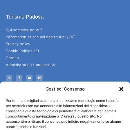
Turismo Padova
Qui sommes-nous ?
Information et accueil des tourist / IAT
Privacy policy
Cookie Policy (UE)
Credits
Administration transparente
Information
Gestisci Consenso
Accueil et informations utiles
Per fornire le migliori esperienze, utilizziamo tecnologie come i cookie
Services utiles
per memorizzare e/o accedere alle informazioni del dispositivo. Il
Télécharger les brochures
consenso a queste tecnologie ci permetterà di elaborare dati come il
comportamento di navigazione o ID unici su questo sito. Non
acconsentire o ritirare il consenso può influire negativamente su alcune
caratteristiche e funzioni.