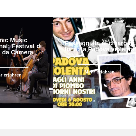
nic Music
Passeggiata al chiaro di
nal: Festival di
luna: la Padova violenta
 da Camera
Mehr erfahren
r erfahren