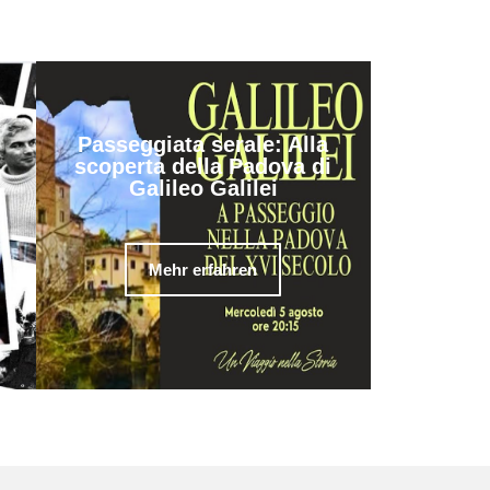
Passeggiata serale: Alla
scoperta della Padova di
Galileo Galilei
Mehr erfahren