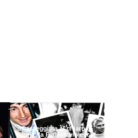
Passeggiata al chiaro di
luna: la Padova violenta