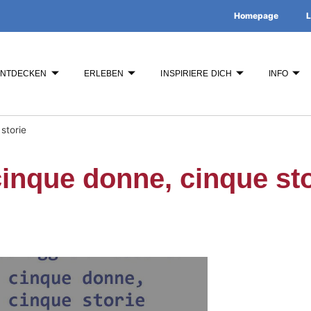
Homepage
L
ENTDECKEN
ERLEBEN
INSPIRIERE DICH
INFO
storie
cinque donne, cinque st