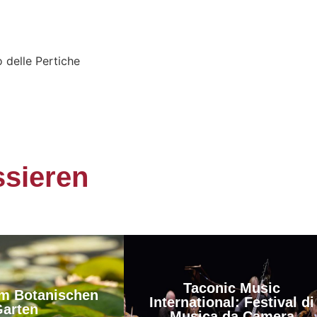
o delle Pertiche
ssieren
Taconic Music
m Botanischen
International: Festival di
arten
Musica da Camera