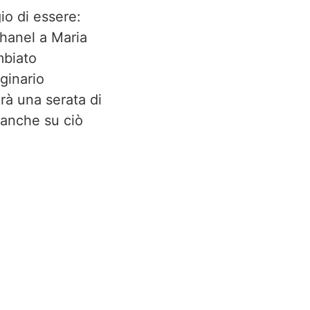
io di essere:
Chanel a Maria
mbiato
aginario
arà una serata di
 anche su ciò