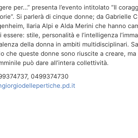
gere per…” presenta l’evento intitolato “Il coragg
rie”. Si parlerà di cinque donne; da Gabrielle 
nheim, Ilaria Alpi e Alda Merini che hanno ca
 essere: stile, personalità e l’intelligenza l’imm
valenza della donna in ambiti multidisciplinari. S
lo che queste donne sono riuscite a creare, ma
minile può dare all’intera collettività.
 0499374737, 0499374730
iorgiodellepertiche.pd.it