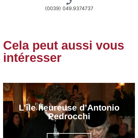
(0039) 049.9374737
Cela peut aussi vous
intéresser
L’île heureuse d’Antonio
Pedrocchi