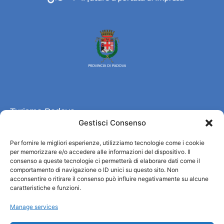
Turismo Padova
Gestisci Consenso
Qui sommes-nous ?
Per fornire le migliori esperienze, utilizziamo tecnologie come i cookie
Information et accueil des tourist / IAT
per memorizzare e/o accedere alle informazioni del dispositivo. Il
Privacy policy
consenso a queste tecnologie ci permetterà di elaborare dati come il
comportamento di navigazione o ID unici su questo sito. Non
Cookie Policy (UE)
acconsentire o ritirare il consenso può influire negativamente su alcune
Credits
caratteristiche e funzioni.
Administration transparente
Manage services