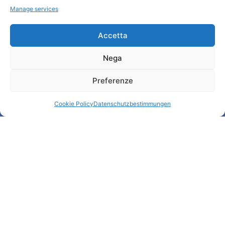
Manage services
Informationen
Accetta
Touristenempfang und nützliche Informationen
Nega
Nützliche Dienstleistungen
Broschüren herunterladen
Preferenze
Cookie Policy
Datenschutzbestimmungen
© All rights reserved
Comune di Padova