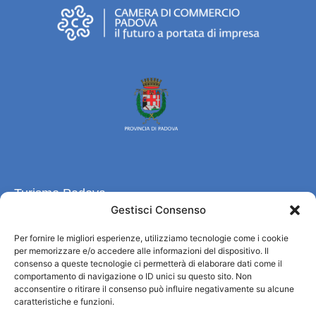
Turismo Padova
Gestisci Consenso
Wer sind wir
Per fornire le migliori esperienze, utilizziamo tecnologie come i cookie
Informationsbüro und touristenempfang / IAT
per memorizzare e/o accedere alle informazioni del dispositivo. Il
Datenschutzbestimmungen
consenso a queste tecnologie ci permetterà di elaborare dati come il
Cookie Policy (UE)
comportamento di navigazione o ID unici su questo sito. Non
acconsentire o ritirare il consenso può influire negativamente su alcune
Credits
caratteristiche e funzioni.
Transparente Verwaltung