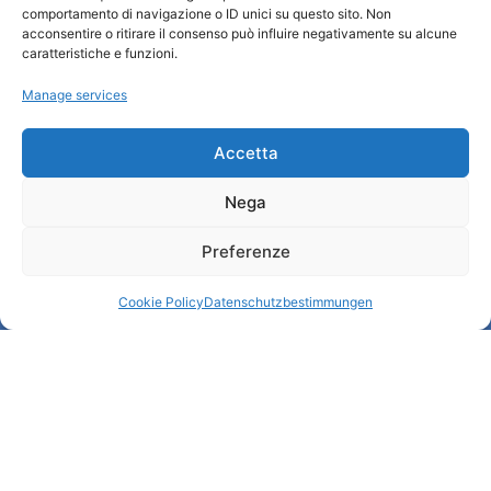
comportamento di navigazione o ID unici su questo sito. Non
Cookie Policy (UE)
acconsentire o ritirare il consenso può influire negativamente su alcune
Credits
caratteristiche e funzioni.
Transparente Verwaltung
Manage services
Informationen
Accetta
Touristenempfang und nützliche Informationen
Nega
Nützliche Dienstleistungen
Broschüren herunterladen
Preferenze
Cookie Policy
Datenschutzbestimmungen