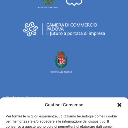
Turismo Padova
Gestisci Consenso
Wer sind wir
Per fornire le migliori esperienze, utilizziamo tecnologie come i cookie
Informationsbüro und touristenempfang / IAT
per memorizzare e/o accedere alle informazioni del dispositivo. Il
Datenschutzbestimmungen
consenso a queste tecnologie ci permetterà di elaborare dati come il