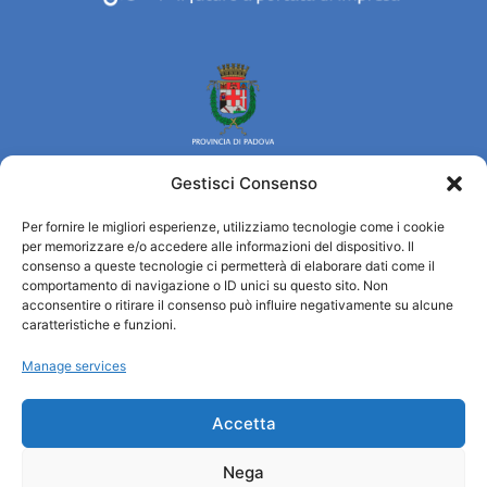
Gestisci Consenso
Per fornire le migliori esperienze, utilizziamo tecnologie come i cookie
Turismo Padova
per memorizzare e/o accedere alle informazioni del dispositivo. Il
consenso a queste tecnologie ci permetterà di elaborare dati come il
comportamento di navigazione o ID unici su questo sito. Non
Wer sind wir
acconsentire o ritirare il consenso può influire negativamente su alcune
Informationsbüro und touristenempfang / IAT
caratteristiche e funzioni.
Datenschutzbestimmungen
Manage services
Cookie Policy (UE)
Credits
Transparente Verwaltung
Accetta
Nega