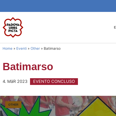
Home
»
Eventi
»
Other
»
Batimarso
Batimarso
4. MäR 2023
EVENTO CONCLUSO
OTHER