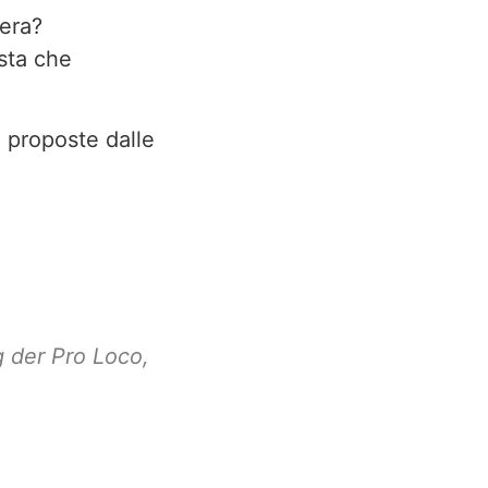
era?
sta che
à proposte dalle
g der Pro Loco
,