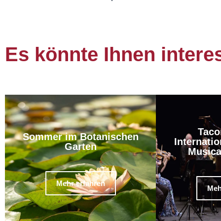
Es könnte Ihnen intere
Taco
Sommer im Botanischen
Internatio
Garten
Musica
Mehr erfahren
Meh