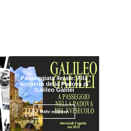
Passeggiata serale: Alla
scoperta della Padova di
Galileo Galilei
Mehr erfahren