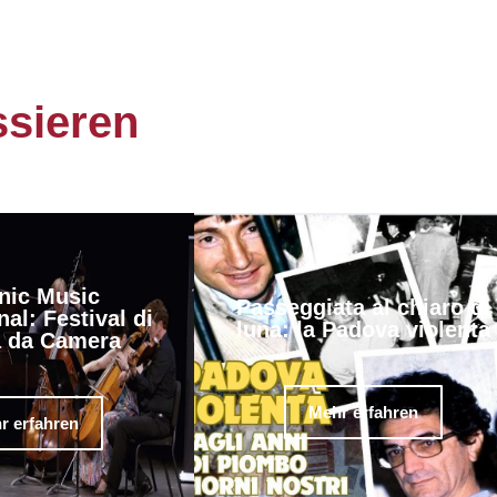
ssieren
nic Music
Passeggiata al chiaro di
nal: Festival di
luna: la Padova violenta
 da Camera
Mehr erfahren
r erfahren