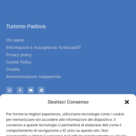
Turismo Padova
Chi siamo
Informazioni e Accoglienza Turistica/IAT
Privacy policy
Cookie Policy
Credits
Amministrazione trasparente
Informazioni
Gestisci Consenso
Accoglienza e info utili
Per fornire le migliori esperienze, utilizziamo tecnologie come i cookie
Servizi utili
per memorizzare e/o accedere alle informazioni del dispositivo. Il
Download brochures
consenso a queste tecnologie ci permetterà di elaborare dati come il
comportamento di navigazione o ID unici su questo sito. Non
acconsentire o ritirare il consenso può influire negativamente su alcune