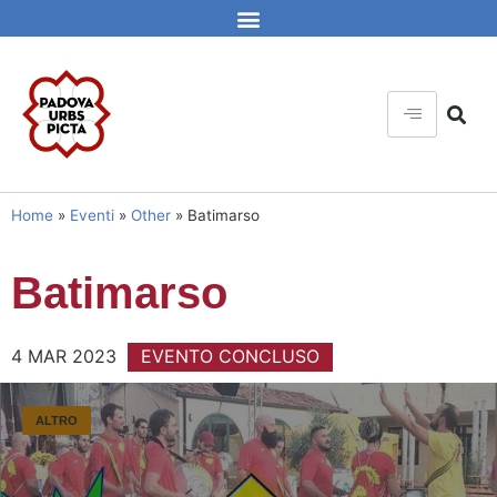
Home
»
Eventi
»
Other
»
Batimarso
Batimarso
4 MAR 2023
EVENTO CONCLUSO
ALTRO