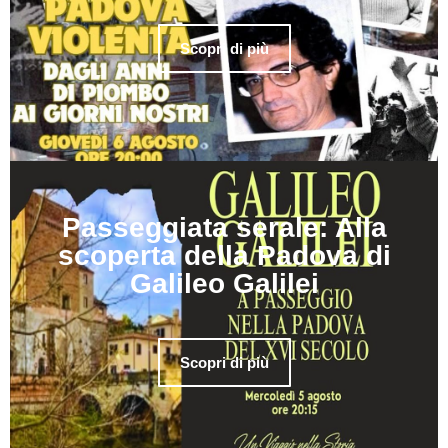
Scopri di più
Passeggiata serale: Alla
scoperta della Padova di
Galileo Galilei
Scopri di più