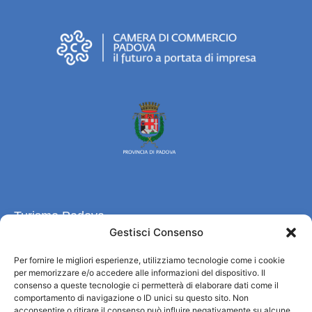
Turismo Padova
Gestisci Consenso
Quiénes somos
Per fornire le migliori esperienze, utilizziamo tecnologie come i cookie
INFORMACIÓN TURÍSTICA / IAT
per memorizzare e/o accedere alle informazioni del dispositivo. Il
Política de privacidad
consenso a queste tecnologie ci permetterà di elaborare dati come il
Cookie Policy (UE)
comportamento di navigazione o ID unici su questo sito. Non
acconsentire o ritirare il consenso può influire negativamente su alcune