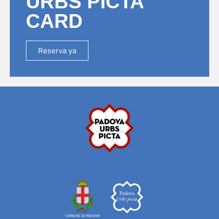
URBS PICTA
CARD
Reserva ya