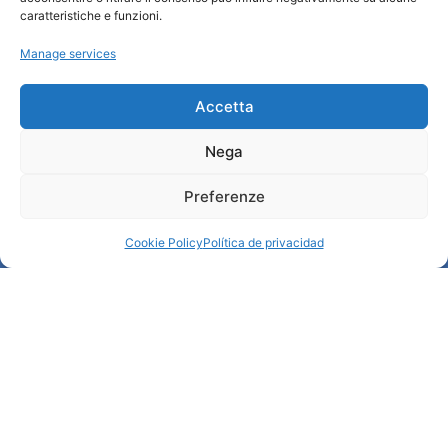
Credits
caratteristiche e funzioni.
Administración transparente
Manage services
Información
Accetta
Acogida e información útil
Nega
Servicios útiles
Descargar folletos
Preferenze
Cookie Policy
Política de privacidad
© All rights reserved