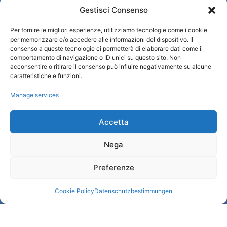
Gestisci Consenso
Per fornire le migliori esperienze, utilizziamo tecnologie come i cookie
Turismo Padova
per memorizzare e/o accedere alle informazioni del dispositivo. Il
consenso a queste tecnologie ci permetterà di elaborare dati come il
comportamento di navigazione o ID unici su questo sito. Non
Wer sind wir
acconsentire o ritirare il consenso può influire negativamente su alcune
Informationsbüro und touristenempfang / IAT
caratteristiche e funzioni.
Datenschutzbestimmungen
Manage services
Cookie Policy (UE)
Credits
Transparente Verwaltung
Accetta
Nega
Informationen
Preferenze
Touristenempfang und nützliche Informationen
Nützliche Dienstleistungen
Cookie Policy
Datenschutzbestimmungen
Broschüren herunterladen