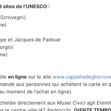
8 sites de l’UNESCO :
 Scrovegni)
ne)
lippe et Jacques de Padoue
orgio)
ine)
ible
en ligne
sur le site
www.cappelladegliscrove
mandé aux personnes qui achètent la carte et qu
au moment de l’achat en ligne).
achetée directement aux
Musei Civici agli Eremi
ns le centre ville IAT Pedrocchi.
(VENTE TEMPO