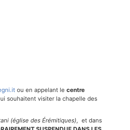
gni.it
ou en appelant le
centre
i souhaitent visiter la chapelle des
tani (église des Érémitiques)
, et dans
RAIREMENT SUSPENDUE DANS LES