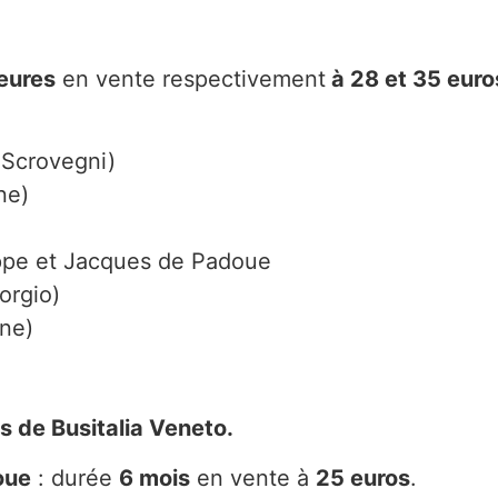
eures
en vente respectivement
à 28 et 35 euro
 Scrovegni)
ne)
lippe et Jacques de Padoue
orgio)
ine)
s de Busitalia Veneto.
oue
: durée
6 mois
en vente à
25 euros
.