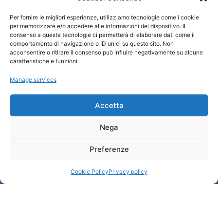
Per fornire le migliori esperienze, utilizziamo tecnologie come i cookie
Turismo Padova
per memorizzare e/o accedere alle informazioni del dispositivo. Il
consenso a queste tecnologie ci permetterà di elaborare dati come il
comportamento di navigazione o ID unici su questo sito. Non
Qui sommes-nous ?
acconsentire o ritirare il consenso può influire negativamente su alcune
Information et accueil des tourist / IAT
caratteristiche e funzioni.
Privacy policy
Manage services
Cookie Policy (UE)
Credits
Administration transparente
Accetta
Nega
Information
Preferenze
Accueil et informations utiles
Services utiles
Cookie Policy
Privacy policy
Télécharger les brochures