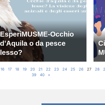
EsperiMUSME-Occhio
d’Aquila o da pesce
Ci
lesso?
M
16
17
18
19
20
21
22
23
24
25
26
27
28
39
40
»