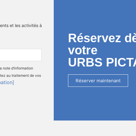
nts et les activités à
Réservez d
votre
URBS PICT
la note d’information
tez au traitement de vos
Réserver maintenant
mation]