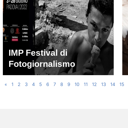
IMP Festival di
Fotogiornalismo
«
1
2
3
4
5
6
7
8
9
10
11
12
13
14
15