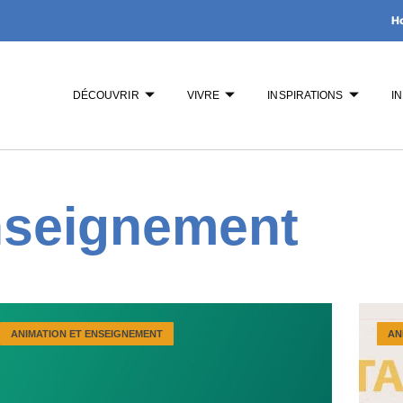
H
DÉCOUVRIR
VIVRE
INSPIRATIONS
I
nseignement
ANIMATION ET ENSEIGNEMENT
AN