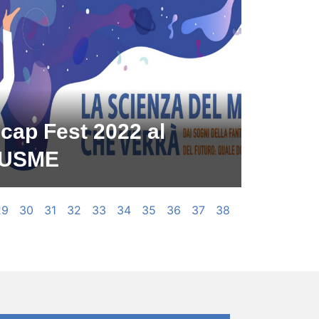
cap Fest 2022 al
USME
29
30
31
32
33
34
35
36
37
38