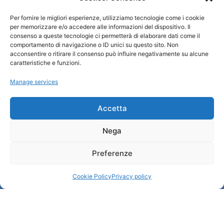
Per fornire le migliori esperienze, utilizziamo tecnologie come i cookie
Turismo Padova
per memorizzare e/o accedere alle informazioni del dispositivo. Il
consenso a queste tecnologie ci permetterà di elaborare dati come il
comportamento di navigazione o ID unici su questo sito. Non
Qui sommes-nous ?
acconsentire o ritirare il consenso può influire negativamente su alcune
Information et accueil des tourist / IAT
caratteristiche e funzioni.
Privacy policy
Manage services
Cookie Policy (UE)
Credits
Administration transparente
Accetta
Nega
Information
Preferenze
Accueil et informations utiles
Services utiles
Cookie Policy
Privacy policy
Télécharger les brochures