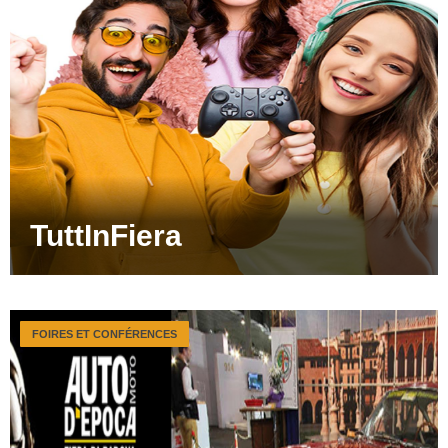
TuttInFiera
FOIRES ET CONFÉRENCES