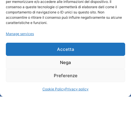
Turismo Padova
per memorizzare e/o accedere alle informazioni del dispositivo. Il
consenso a queste tecnologie ci permetterà di elaborare dati come il
comportamento di navigazione o ID unici su questo sito. Non
Qui sommes-nous ?
acconsentire o ritirare il consenso può influire negativamente su alcune
Information et accueil des tourist / IAT
caratteristiche e funzioni.
Privacy policy
Manage services
Cookie Policy (UE)
Credits
Administration transparente
Accetta
Nega
Information
Preferenze
Accueil et informations utiles
Services utiles
Cookie Policy
Privacy policy
Télécharger les brochures