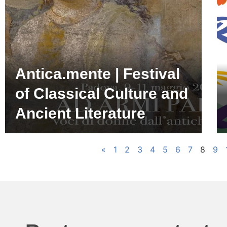
Antica.mente | Festival
of Classical Culture and
Ancient Literature
«
1
2
3
4
5
6
7
8
9