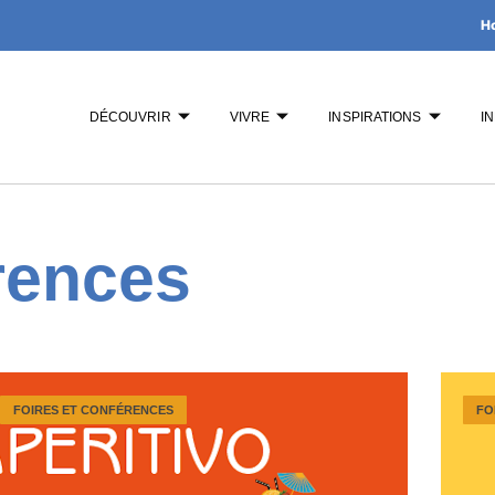
H
DÉCOUVRIR
VIVRE
INSPIRATIONS
I
rences
FOIRES ET CONFÉRENCES
FO