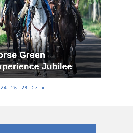
orse Green
xperience Jubilee
24
25
26
27
»