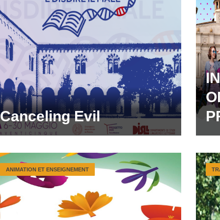
I
O
Canceling Evil
P
ANIMATION ET ENSEIGNEMENT
TR