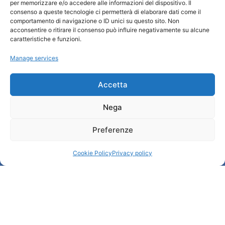
Turismo Padova
per memorizzare e/o accedere alle informazioni del dispositivo. Il
consenso a queste tecnologie ci permetterà di elaborare dati come il
comportamento di navigazione o ID unici su questo sito. Non
Qui sommes-nous ?
acconsentire o ritirare il consenso può influire negativamente su alcune
Information et accueil des tourist / IAT
caratteristiche e funzioni.
Privacy policy
Manage services
Cookie Policy (UE)
Credits
Administration transparente
Accetta
Nega
Information
Preferenze
Accueil et informations utiles
Services utiles
Cookie Policy
Privacy policy
Télécharger les brochures