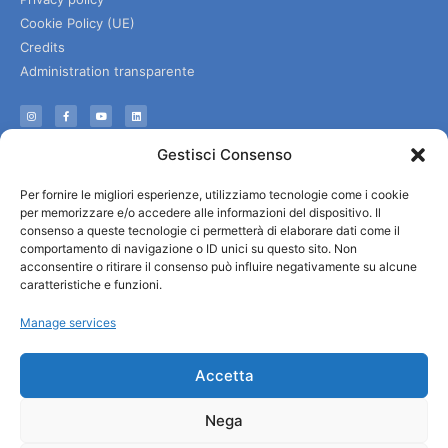
Cookie Policy (UE)
Credits
Administration transparente
Information
Gestisci Consenso
Accueil et informations utiles
Per fornire le migliori esperienze, utilizziamo tecnologie come i cookie
Services utiles
per memorizzare e/o accedere alle informazioni del dispositivo. Il
Télécharger les brochures
consenso a queste tecnologie ci permetterà di elaborare dati come il
comportamento di navigazione o ID unici su questo sito. Non
acconsentire o ritirare il consenso può influire negativamente su alcune
caratteristiche e funzioni.
Manage services
Accetta
Nega