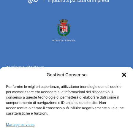
Turismo Padova
Gestisci Consenso
Qui sommes-nous ?
Per fornire le migliori esperienze, utilizziamo tecnologie come i cookie
Information et accueil des tourist / IAT
per memorizzare e/o accedere alle informazioni del dispositivo. Il
Privacy policy
consenso a queste tecnologie ci permetterà di elaborare dati come il
Cookie Policy (UE)
comportamento di navigazione o ID unici su questo sito. Non
acconsentire o ritirare il consenso può influire negativamente su alcune
Credits
caratteristiche e funzioni.
Administration transparente
Manage services