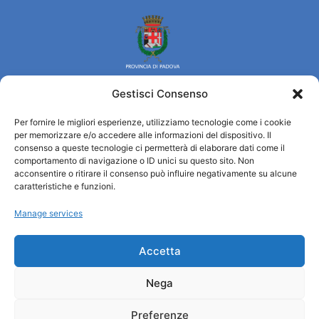
Gestisci Consenso
Per fornire le migliori esperienze, utilizziamo tecnologie come i cookie
Turismo Padova
per memorizzare e/o accedere alle informazioni del dispositivo. Il
consenso a queste tecnologie ci permetterà di elaborare dati come il
comportamento di navigazione o ID unici su questo sito. Non
Qui sommes-nous ?
acconsentire o ritirare il consenso può influire negativamente su alcune
Information et accueil des tourist / IAT
caratteristiche e funzioni.
Privacy policy
Manage services
Cookie Policy (UE)
Credits
Administration transparente
Accetta
Nega
Information
Preferenze