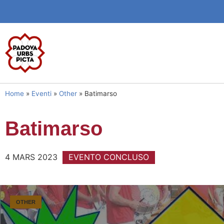
Home
»
Eventi
»
Other
»
Batimarso
Batimarso
4 MARS 2023
EVENTO CONCLUSO
OTHER