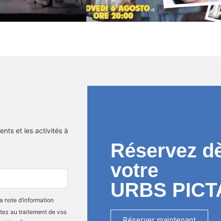
nts et les activités à
Réservez d
votre
URBS PICT
la note d’information
tez au traitement de vos
Réserver maintenant