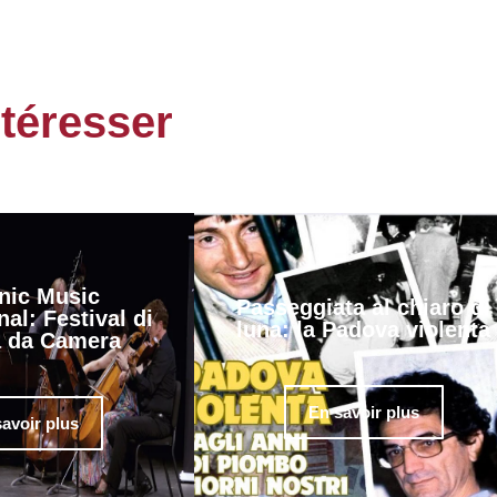
ntéresser
nic Music
Passeggiata al chiaro di
nal: Festival di
luna: la Padova violenta
 da Camera
En savoir plus
avoir plus