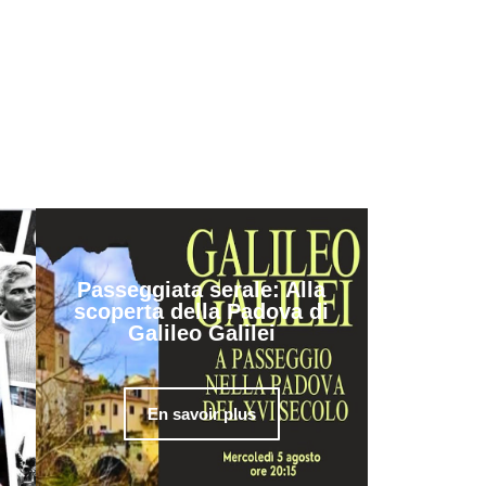
Passeggiata serale: Alla
scoperta della Padova di
Galileo Galilei
En savoir plus