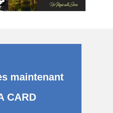
ès maintenant
A CARD