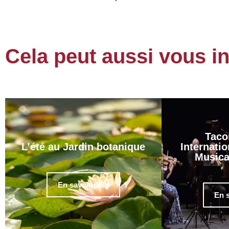
Cela peut aussi vous i
Taco
L’été au Jardin botanique
Internatio
Musica
En savoir plus
En s