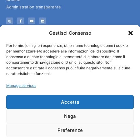
Administration transparente
Information
Gestisci Consenso
Accueil et informations utiles
Per fornire le migliori esperienze, utilizziamo tecnologie come i cookie
Services utiles
per memorizzare e/o accedere alle informazioni del dispositivo. Il
Télécharger les brochures
consenso a queste tecnologie ci permetterà di elaborare dati come il
comportamento di navigazione o ID unici su questo sito. Non
acconsentire o ritirare il consenso può influire negativamente su alcune
caratteristiche e funzioni.
Manage services
Accetta
Nega
Preferenze
© All rights reserved