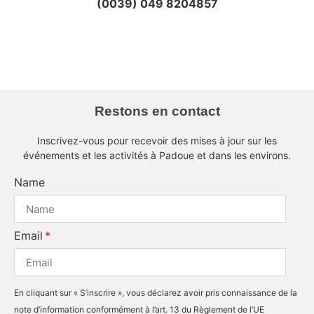
(0039) 049 8204857
Centro San Gaetano - Agora evento
Centro San Gaetano - biblioteca
Centro San Gaetano - sala
Restons en contact
Inscrivez-vous pour recevoir des mises à jour sur les
événements et les activités à Padoue et dans les environs.
Name
Email
En cliquant sur « S’inscrire », vous déclarez avoir pris connaissance de la
note d’information conformément à l’art. 13 du Règlement de l’UE