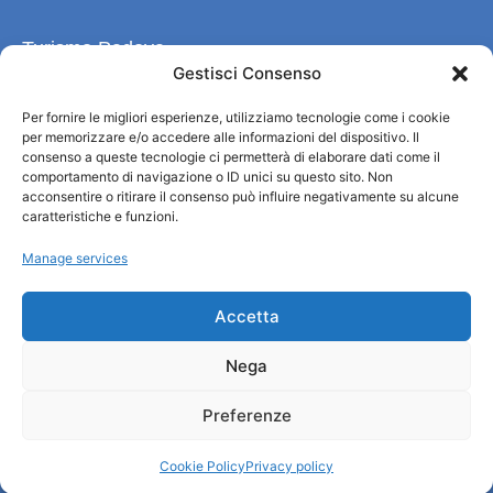
Turismo Padova
Gestisci Consenso
Qui sommes-nous ?
Per fornire le migliori esperienze, utilizziamo tecnologie come i cookie
Information et accueil des tourist / IAT
per memorizzare e/o accedere alle informazioni del dispositivo. Il
Privacy policy
consenso a queste tecnologie ci permetterà di elaborare dati come il
Cookie Policy (UE)
comportamento di navigazione o ID unici su questo sito. Non
acconsentire o ritirare il consenso può influire negativamente su alcune
Credits
caratteristiche e funzioni.
Administration transparente
Manage services
Information
Accetta
Accueil et informations utiles
Nega
Services utiles
Télécharger les brochures
Preferenze
Cookie Policy
Privacy policy