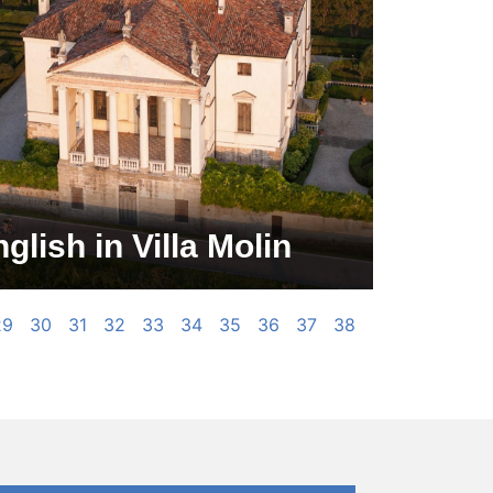
glish in Villa Molin
29
30
31
32
33
34
35
36
37
38