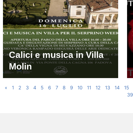
Calici e musica in Villa
Molin
«
1
2
3
4
5
6
7
8
9
10
11
12
13
14
15
39