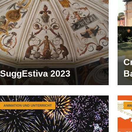
Cr
SuggEstiva 2023
B
ANIMATION UND UNTERRICHT
AN