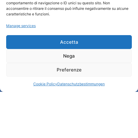
comportamento di navigazione o ID unici su questo sito. Non
Wer sind wir
acconsentire o ritirare il consenso può influire negativamente su alcune
Informationsbüro und touristenempfang / IAT
caratteristiche e funzioni.
Datenschutzbestimmungen
Manage services
Cookie Policy (UE)
Credits
Transparente Verwaltung
Accetta
Nega
Informationen
Preferenze
Touristenempfang und nützliche Informationen
Nützliche Dienstleistungen
Cookie Policy
Datenschutzbestimmungen
Broschüren herunterladen