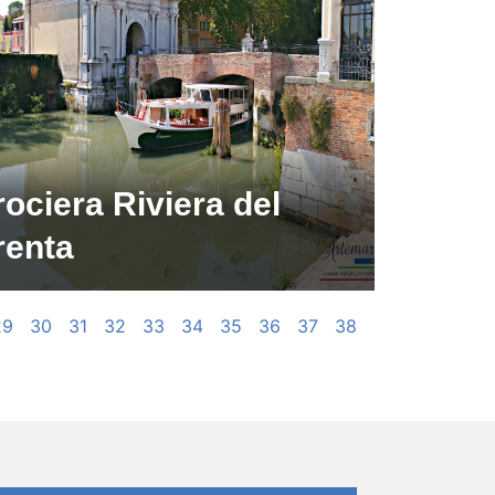
ociera Riviera del
renta
29
30
31
32
33
34
35
36
37
38