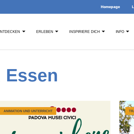
Homepage
L
ENTDECKEN
ERLEBEN
INSPIRIERE DICH
INFO
d Essen
ANIMATION UND UNTERRICHT
TR