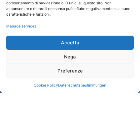
comportamento di navigazione o ID unici su questo sito. Non
Wer sind wir
acconsentire o ritirare il consenso può influire negativamente su alcune
Informationsbüro und touristenempfang / IAT
caratteristiche e funzioni.
Datenschutzbestimmungen
Manage services
Cookie Policy (UE)
Credits
Transparente Verwaltung
Accetta
Nega
Informationen
Preferenze
Touristenempfang und nützliche Informationen
Nützliche Dienstleistungen
Cookie Policy
Datenschutzbestimmungen
Broschüren herunterladen