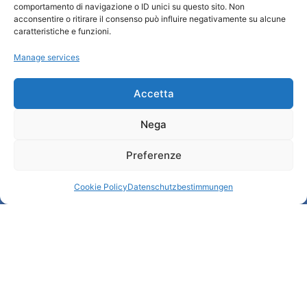
comportamento di navigazione o ID unici su questo sito. Non
Wer sind wir
acconsentire o ritirare il consenso può influire negativamente su alcune
Informationsbüro und touristenempfang / IAT
caratteristiche e funzioni.
Datenschutzbestimmungen
Manage services
Cookie Policy (UE)
Credits
Transparente Verwaltung
Accetta
Nega
Informationen
Preferenze
Touristenempfang und nützliche Informationen
Nützliche Dienstleistungen
Cookie Policy
Datenschutzbestimmungen
Broschüren herunterladen