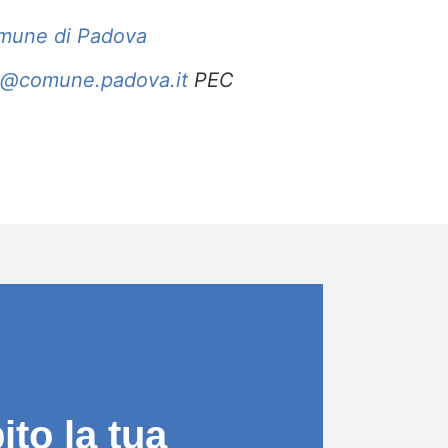
omune di Padova
u@comune.padova.it
PEC
to la tua