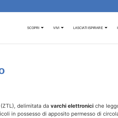
SCOPRI
VIVI
LASCIATI ISPIRARE
o
 (ZTL), delimitata da
varchi elettronici
che leggon
icoli in possesso di apposito permesso di circol